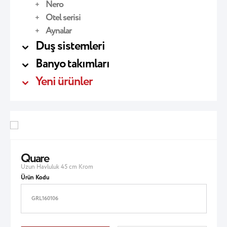
Nero
Otel serisi
Aynalar
Duş sistemleri
Banyo takımları
Yeni ürünler
Quare
Uzun Havluluk 45 cm Krom
Ürün Kodu
GRL160106