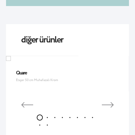
diğer ürünler
Quare
Etajer 50 cm Muhafazalı Krom