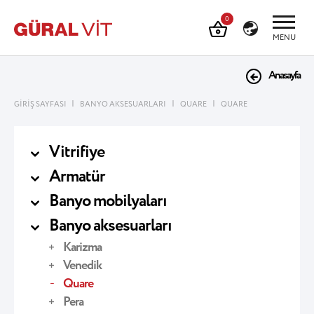
0
MENU
Anasayfa
|
|
|
GİRİŞ SAYFASI
BANYO AKSESUARLARI
QUARE
QUARE
Vitrifiye
Armatür
Banyo mobilyaları
Banyo aksesuarları
Karizma
Venedik
Quare
Pera