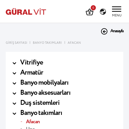
0
MENU
Anasayfa
|
|
GİRİŞ SAYFASI
BANYO TAKIMLARI
AFACAN
Vitrifiye
Armatür
Banyo mobilyaları
Banyo aksesuarları
Duş sistemleri
Banyo takımları
Afacan