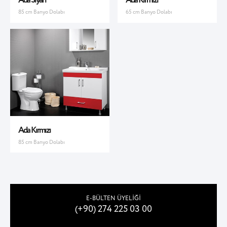
Ada Siyah
Ada Kırmızı
85 cm Banyo Dolabı
65 cm Banyo Dolabı
Ada Kırmızı
85 cm Banyo Dolabı
E-BÜLTEN ÜYELİĞİ
(+90) 274 225 03 00