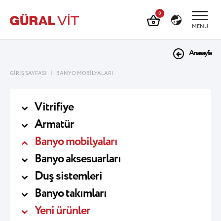
0
MENU
Anasayfa
|
GİRİŞ SAYFASI
BANYO MOBİLYALARI
Vitrifiye
Armatür
Banyo mobilyaları
Banyo aksesuarları
Duş sistemleri
Banyo takımları
Yeni ürünler