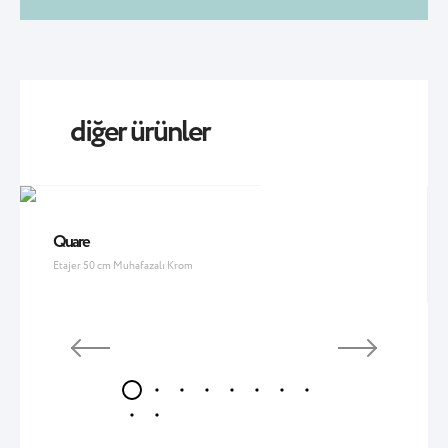
diğer ürünler
Quare
Etajer 50 cm Muhafazalı Krom