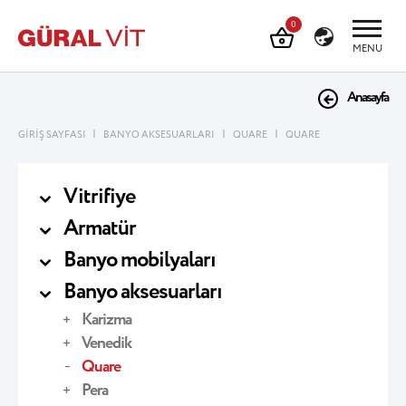
0
MENU
Anasayfa
|
|
|
GİRİŞ SAYFASI
BANYO AKSESUARLARI
QUARE
QUARE
Vitrifiye
Armatür
Banyo mobilyaları
Banyo aksesuarları
Karizma
Venedik
Quare
Pera