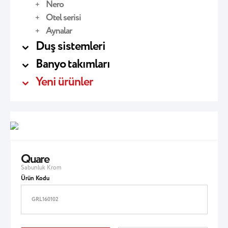
Nero
Otel serisi
Aynalar
Duş sistemleri
Banyo takımları
Yeni ürünler
Quare
Sabunluk Krom
Ürün Kodu
GRL160102