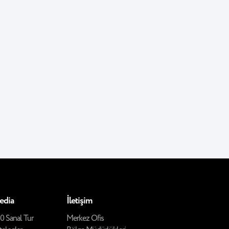
edia
İletişim
0 Sanal Tur
Merkez Ofis