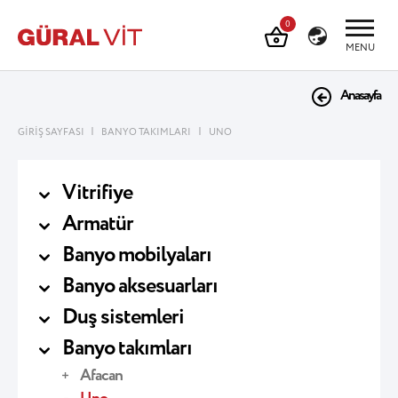
0
MENU
Anasayfa
|
|
GİRİŞ SAYFASI
BANYO TAKIMLARI
UNO
Vitrifiye
Armatür
Banyo mobilyaları
Banyo aksesuarları
Duş sistemleri
Banyo takımları
Afacan