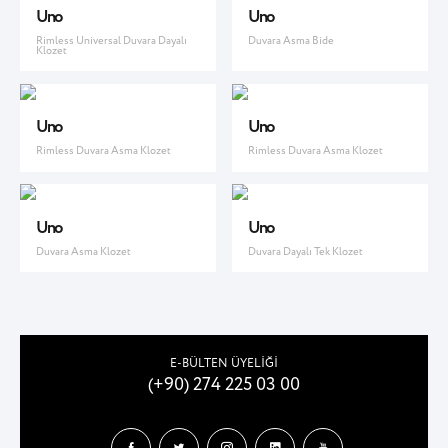
Uno
Uno
Rimless Universal Duvara Dayalı
Duvara Asma Bide
Klozet
Uno
Uno
Rimless Duvara Asma Klozet
Rimless Duvara Asma Klozet
Uno
Uno
Duvara Asma Klozet
Duvara Dayalı Tek Klozet
E-BÜLTEN ÜYELİĞİ
(+90) 274 225 03 00