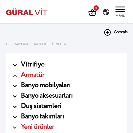
0
MENU
Anasayfa
|
|
GİRİŞ SAYFASI
ARMATÜR
NELLA
Vitrifiye
Armatür
Banyo mobilyaları
Banyo aksesuarları
Duş sistemleri
Banyo takımları
Yeni ürünler