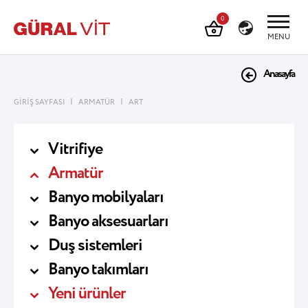
0
MENU
Anasayfa
|
|
GİRİŞ SAYFASI
ARMATÜR
ART
Vitrifiye
Armatür
Banyo mobilyaları
Banyo aksesuarları
Duş sistemleri
Banyo takımları
Yeni ürünler