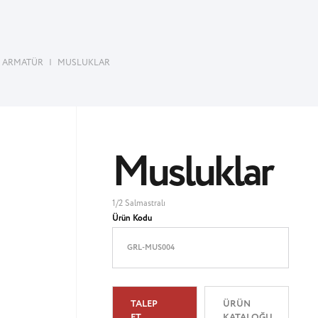
ARMATÜR
|
MUSLUKLAR
Musluklar
1/2 Salmastralı
Ürün Kodu
GRL-MUS004
TALEP
ÜRÜN
ET
KATALOĞU