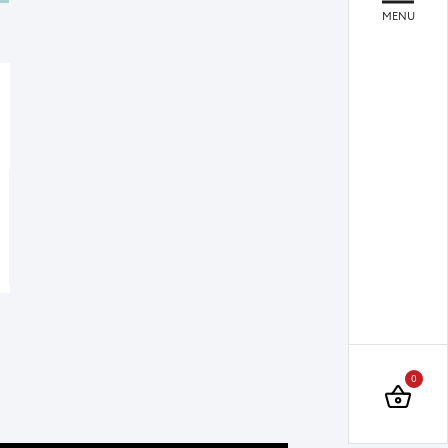
MENU
Art
Art
Evye Bataryası
Lavabo Bataryası
0