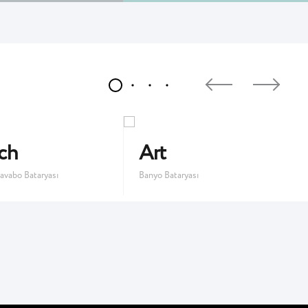
ch
Art
avabo Bataryası
Banyo Bataryası