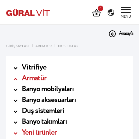
0
MENU
Anasayfa
|
|
GİRİŞ SAYFASI
ARMATÜR
MUSLUKLAR
Vitrifiye
Armatür
Banyo mobilyaları
Banyo aksesuarları
Duş sistemleri
Banyo takımları
Yeni ürünler