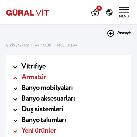
0
MENU
Anasayfa
|
|
GİRİŞ SAYFASI
ARMATÜR
MUSLUKLAR
Vitrifiye
Armatür
Banyo mobilyaları
Banyo aksesuarları
Duş sistemleri
Banyo takımları
Yeni ürünler