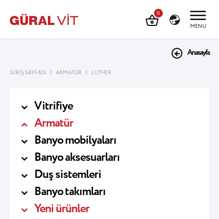
0
MENU
Anasayfa
|
|
GİRİŞ SAYFASI
ARMATÜR
LUTHER
Vitrifiye
Armatür
Banyo mobilyaları
Banyo aksesuarları
Duş sistemleri
Banyo takımları
Yeni ürünler