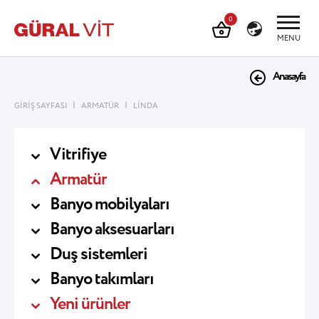
0
MENU
Anasayfa
|
|
GİRİŞ SAYFASI
ARMATÜR
LİNDA
Vitrifiye
Armatür
Banyo mobilyaları
Banyo aksesuarları
Duş sistemleri
Banyo takımları
Yeni ürünler