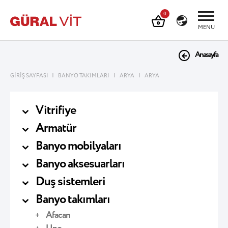
0
MENU
Anasayfa
|
|
|
GİRİŞ SAYFASI
BANYO TAKIMLARI
ARYA
ARYA
Vitrifiye
Armatür
Banyo mobilyaları
Banyo aksesuarları
Duş sistemleri
Banyo takımları
Afacan